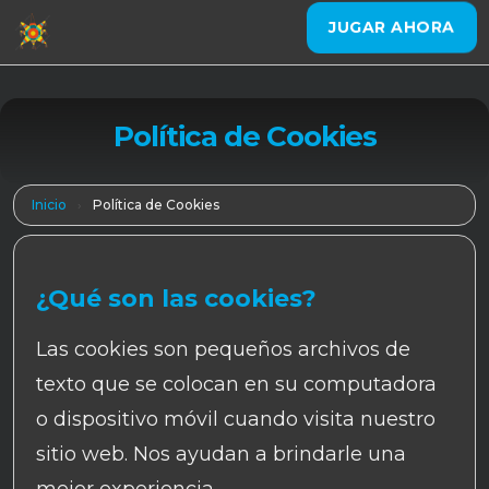
Skip to content
JUGAR AHORA
Política de Cookies
Inicio
›
Política de Cookies
¿Qué son las cookies?
Las cookies son pequeños archivos de
texto que se colocan en su computadora
o dispositivo móvil cuando visita nuestro
sitio web. Nos ayudan a brindarle una