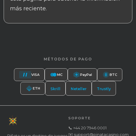
más reciente.
MÉTODOS DE PAGO
VISA
MC
PayPal
BTC
ETH
Skrill
Neteller
Trustly
SOPORTE
📞 +44 20 7946 0001
✉️
support@pinatacasino.com
Piñata es un destino de juegos